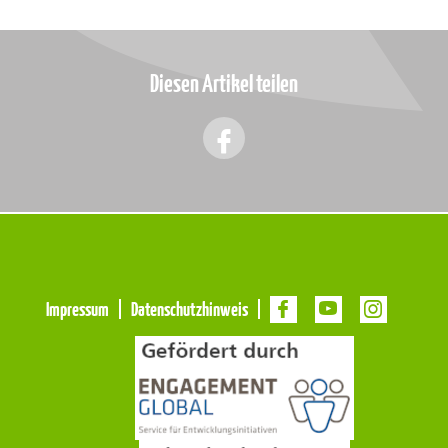
Diesen Artikel teilen
Meta
Impressum
Datenschutzhinweis
Navigation
Navigation
überspringen