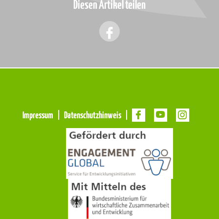
Diesen Artikel teilen
Meta
Impressum
Datenschutzhinweis
Navigation
Navigation
überspringen