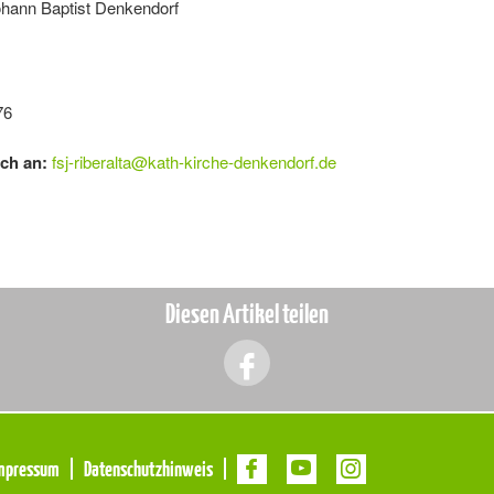
ann Baptist Denkendorf
76
ich an:
fsj-riberalta
@
kath-kirche-denkendorf.de
Diesen Artikel teilen
mpressum
Datenschutzhinweis