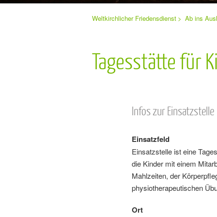
Sie
Weltkirchlicher Friedensdienst
Ab ins Aus
Navigation
befinden
sich
überspringen
hier:
Tagesstätte für K
Infos zur Einsatzstelle
Einsatzfeld
Einsatzstelle ist eine Tage
die Kinder mit einem Mitar
Mahlzeiten, der Körperpfleg
physiotherapeutischen Übu
Ort