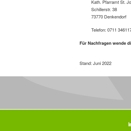
Kath. Pfarramt St. Joh
Schillerstr. 38
73770 Denkendorf
Telefon: 0711 34611
Für Nachfragen wende d
Stand: Juni 2022
Meta
I
Navigation
Navigation