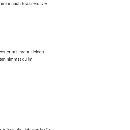
renze nach Brasilien. Die
ester mit ihrem kleinen
iten nimmst du im
. Ich glaube, ich werde die