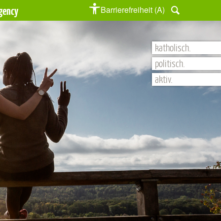
gency
Barrierefreiheit (A)
katholisch.
politisch.
aktiv.